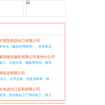
可博贸易进出口有限公司
单专员（兼总经理助理）
、
外贸单证
…
厦煌物业服务有限公司泉州分公司
修工
、
工程主管
、
储备管理员
、
保安
…
网实业有限公司
清洁工
、
公司总务
、
业务员跟单
、
保
…
欧杰进出口贸易有限公司
货员
、
安信鱼缸工厂招学徒工，普工