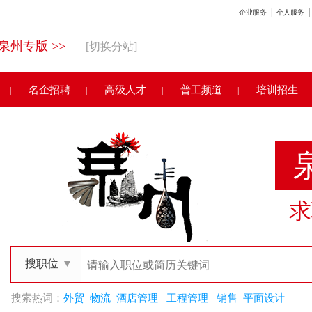
|
|
企业服务
个人服务
泉州专版 >>
[切换分站]
名企招聘
高级人才
普工频道
培训招生
|
|
|
|
求
搜职位
搜索热词：
外贸
物流
酒店管理
工程管理
销售
平面设计