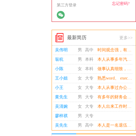
忘记密码?
第三方登录
最新简历
更多>>
吴伟明
男
高中
时间观念强，有责任心，服从意识强，能吃苦耐劳，懂礼仪，保密性强，开车稳，之前交警上班对交通意识强（不抽烟、不喝酒）家住宝珊花园山下
翁杭
男
本科
本人从事多年汽配销售管理工作，和行政司机。 对工作认真负责，善于沟通，善于挑战，积极上进。
小陈
女
本科
做事认真细致，诚实稳重，吃苦耐劳，具备较强的韧性和责任心，熟练Word、excel 等办公软件的操作及运用。
王小姐
女
大专
熟悉word、 execl、PPT等相关办公软件，打字45/分钟左右，有C1证； 性格开朗外向，对数量敏感，做事谨慎，已婚已育； 对个税专项抵扣个税及报国税的个税、医保系统了解！ 如有合适请先放邀请函。非惠安公司请勿联系！
小王
女
大专
本人从事过办公家具销售，创业过便利店、托管辅导中心。 沟通能力强，现寻找一份在惠安惠东工业区、小岞、净峰的工作，有合适请联系。
黄先生
男
大专
有多年的财务会计工作经验； 熟练企业内、外账全套会计核算; 熟练企业的纳税申报、出口企业免抵退税申报 谙熟所得税的汇算清激、工商年检、银行融资贷款等， 谙熟企业财务内控制度设计、费用审核与控制及款项安排等 熟练操作办公软件及金蝶等财务软件。
吴清婉
女
大专
本人出来工作时间长达20年，之前做过销售，卖过保险，收银员，做过美容师，理疗师，社区工作5年，有非常丰富的工作经验。
廖梓祺
男
大专
吴先生
男
高中
本人是一名退伍军人，从事物流，快递，仓管十余年。敢于尝试各种挑战，熟练了解各种突发事件