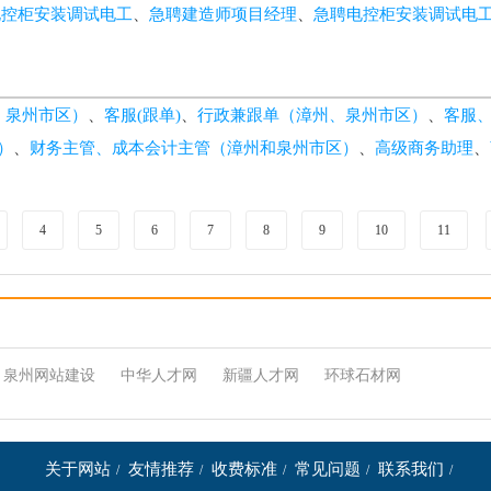
电控柜安装调试电工
、
急聘建造师项目经理
、
急聘电控柜安装调试电
、泉州市区）
、
客服(跟单)
、
行政兼跟单（漳州、泉州市区）
、
客服
）
、
财务主管、成本会计主管（漳州和泉州市区）
、
高级商务助理
、
4
5
6
7
8
9
10
11
泉州网站建设
中华人才网
新疆人才网
环球石材网
关于网站
友情推荐
收费标准
常见问题
联系我们
/
/
/
/
/