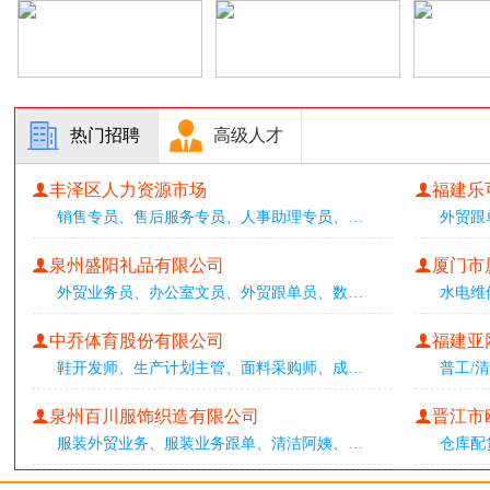
热门招聘
高级人才
丰泽区人力资源市场
福建乐
销售专员
、
售后服务专员
、
人事助理专员
、
…
外贸跟
泉州盛阳礼品有限公司
厦门市
外贸业务员
、
办公室文员
、
外贸跟单员
、
数
…
水电维
中乔体育股份有限公司
福建亚
鞋开发师
、
生产计划主管
、
面料采购师
、
成
…
普工/
泉州百川服饰织造有限公司
晋江市
服装外贸业务
、
服装业务跟单
、
清洁阿姨
、
…
仓库配