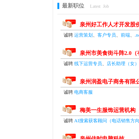
最新职位
Latest Job
泉州好工作人才开发股
诚聘
运营策划
、
客户专员
、
前端
、
.
泉州市美食街斗阵2.0
诚聘
线下运营专员
、
店长助理（女
泉州润盈电子商务有限
诚聘
电商客服
梅美一生服饰运营机构
诚聘
AI搜索获客顾问（电话销售方
泉州佳时电脑科技