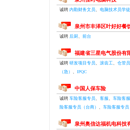
诚聘
内勤财务文员
、
电脑技术员学
泉州市丰泽区叶好好餐
诚聘
后厨
、
前台
福建省三星电气股份有
诚聘
研发项目专员
、
滚齿工
、
仓管
（急）
、
IPQC
中国人保车险
诚聘
车险客服专员
、
客服
、
车险客服
险客服专员（台商）
、
车险客服专员
泉州奥信达福机电科技