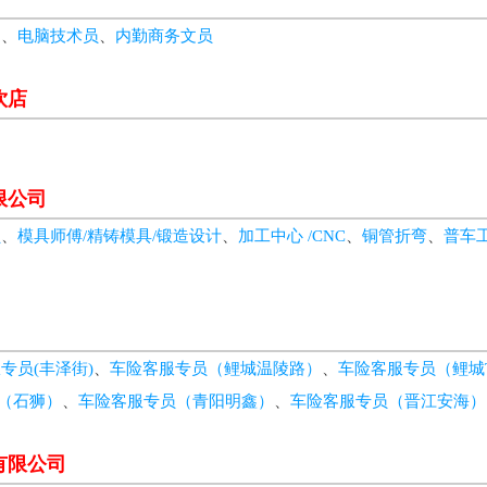
徒
、
电脑技术员
、
内勤商务文员
饮店
限公司
员
、
模具师傅/精铸模具/锻造设计
、
加工中心 /CNC
、
铜管折弯
、
普车
专员(丰泽街)
、
车险客服专员（鲤城温陵路）
、
车险客服专员（鲤城
（石狮）
、
车险客服专员（青阳明鑫）
、
车险客服专员（晋江安海）
有限公司