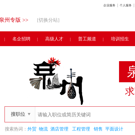
|
|
企业服务
个人服务
泉州专版 >>
[切换分站]
名企招聘
高级人才
普工频道
培训招生
|
|
|
|
求
搜职位
搜索热词：
外贸
物流
酒店管理
工程管理
销售
平面设计