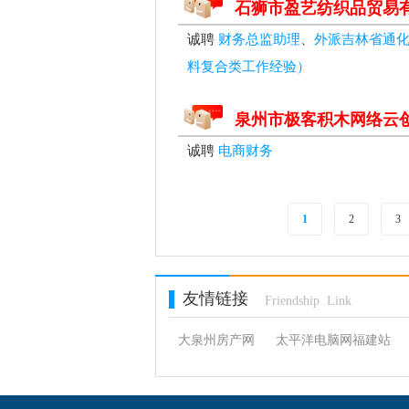
石狮市盈艺纺织品贸易
诚聘
财务总监助理
、
外派吉林省通
料复合类工作经验）
泉州市极客积木网络云
诚聘
电商财务
1
2
3
友情链接
Friendship Link
大泉州房产网
太平洋电脑网福建站