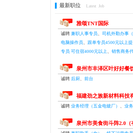
最新职位
Latest Job
雅颂TNT国际
诚聘
兼职人事专员
、
司机外勤办事（
电脑操作员
、
跟单专员4500元以上
专员 可住宿4000元以上
、
销售商务代
泉州市丰泽区叶好好餐
诚聘
后厨
、
前台
福建劲之族新材料科技
诚聘
业务经理（五金电镀厂）
、
业
泉州市美食街斗阵2.0