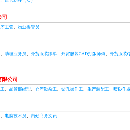
员
、
店长助理（女）
公司
维序主管
、
物业楼管员
员
、
助理业务员
、
外贸服装跟单
、
外贸服装CAD打版师傅
、
外贸服装Q
有限公司
床工
、
品管部经理
、
仓库勤杂工
、
钻孔操作工
、
生产装配工
、
喷砂作
徒
、
电脑技术员
、
内勤商务文员