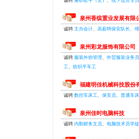
诚聘
兼职歌手（女）
、
线下运营专
泉州香缤置业发展有限
诚聘
主办会计
、
高薪聘保安队长、
泉州彩龙服饰有限公司
诚聘
服装外协管理
、
外贸服装业务
工
、
纺织平车工
福建明佳机械科技股份
诚聘
数控车床工
、
保安员
、
普通车
泉州佳时电脑科技
诚聘
内勤财务文员
、
电脑技术员学