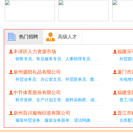
热门招聘
高级人才
丰泽区人力资源市场
福建乐
销售专员
、
售后服务专员
、
人事助理专员
、
…
外贸跟
泉州盛阳礼品有限公司
厦门市
外贸业务员
、
办公室文员
、
外贸跟单员
、
数
…
水电维
中乔体育股份有限公司
福建亚
鞋开发师
、
生产计划主管
、
面料采购师
、
成
…
普工/
泉州百川服饰织造有限公司
晋江市
服装外贸业务
、
服装业务跟单
、
清洁阿姨
、
…
仓库配