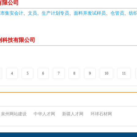
有限公司
化市集安会计
、
文员
、
生产计划专员
、
面料开发试样员
、
仓管员
、
纺
创科技有限公司
4
5
6
7
8
9
10
11
泉州网站建设
中华人才网
新疆人才网
环球石材网