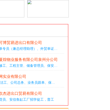
可博贸易进出口有限公司
单专员（兼总经理助理）
、
外贸单证
…
厦煌物业服务有限公司泉州分公司
修工
、
工程主管
、
储备管理员
、
保安
…
网实业有限公司
清洁工
、
公司总务
、
业务员跟单
、
保
…
欧杰进出口贸易有限公司
货员
、
安信鱼缸工厂招学徒工，普工