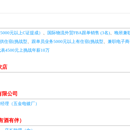
5000元以上C证提成）
、
国际物流外贸FBA跟单销售 (3名)
、
晚班兼职
提供住宿(挑战型
、
跟单员业务5000元以上有住宿(挑战型
、
兼职电子商
表4500元上挑战年薪10万
饮店
有限公司
务经理（五金电镀厂）
（有酒有伴）