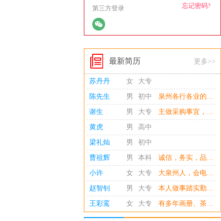
忘记密码?
第三方登录
最新简历
更多>>
苏丹丹
女
大专
陈先生
男
初中
泉州各行各业的有限责任、有限股份公司员工招聘负责人: 您好！感谢您在繁忙的工作中浏览我的这份简历，愿公司有很好的发展前景！ 我虽然长期没有工作而无经验，但是迫于生活的必须，现在是不得不求得一种有收入的职业。为这一份收入我会尽我所能。具体大泉州人才网作为平台，给了我说明自身工作经验、意愿（或意向）、能力、态度等的机会，可以了解到我在这里的求职信息，面试则是最后能否签订劳动合同的最后一关。 收入的意愿为月收入1000或1500元，且是兼职劳动时间为4个小时每天。我不敢说劳动量太大我能胜任，也不是要求劳动量很小，4个小时是自己的能力所能承受的适中程度。国有企业是大企业，私营企
谢生
男
大专
主做采购事宜，多年从业，行业不限
黄虎
男
高中
梁礼灿
男
初中
曹祖辉
男
本科
诚信，务实，品行端正，有吃苦耐劳、积极进取的精神。沟通能力出色，踏实勤奋，自学能力强。工作积极主动、热情高、效率高、态度严谨。
小许
女
大专
大泉州人，会电脑操作，大学英语四级，C1证 。主修国际贸易，从事过文员；从事过展会申请，申请补贴等后勤工作；亦从事过单证员，现欲在浮桥一带，寻找外贸相关工作。（谢绝保险）
赵智钊
男
大专
本人做事踏实勤快，服从工作安排，学习接受能力较强。待人有耐心，善于沟通，对待工作认真负责，遇到问题愿意主动请教。不足之处是工作经验不算丰富，但愿意多学多做，尽快上手岗位工作。
王彩鸾
女
大专
有多年画册、茶叶、食品等包装设计工作经验； 有很强的创意思维和活跃的设计能力，能够独立完成设计工作； 有良好的构思能力，敏锐的色彩感觉，拥有自己独特艺术阐述能力和表现力； 熟练使用平面软件photoshop、Adobe Illustrator、CorelDraw、等；